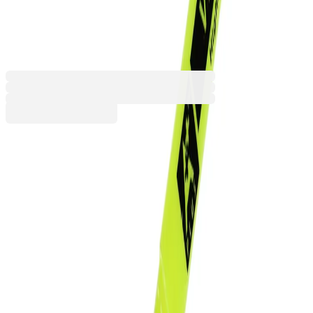
HY102300, жълт
1010100080
Баркод: 6937550151439
0,36 €
0,70 лв.
Купи
Опаковка [брой]
1
4
Цвят
Асорти
Жълт
0,36 €
0,70 лв.