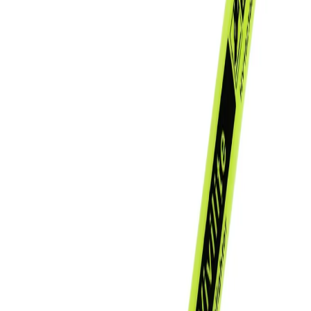
Начало
/
Офис Консумативи
/
Пишещи Средства
Beifa Текст маркер A+