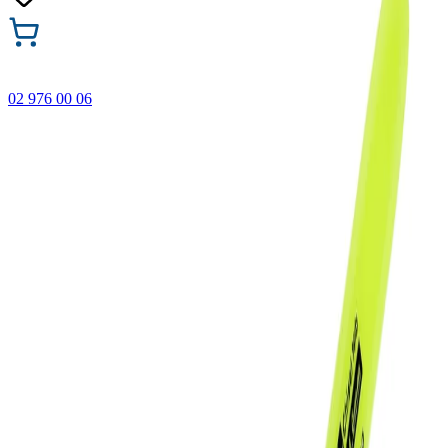
02 976 00 06
🎁 Купи 3 продукта с марката Faber-Castell и вземи
най-евтиния БЕЗПЛАТНО! Важи само онлайн до
31.08.2026 г.