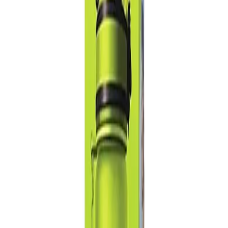
Начало
/
Рекламни Материали
/
Продукти За Пъ
Aquaphor
Aquaphor Бутилка City,
филтрираща, тританова, 500