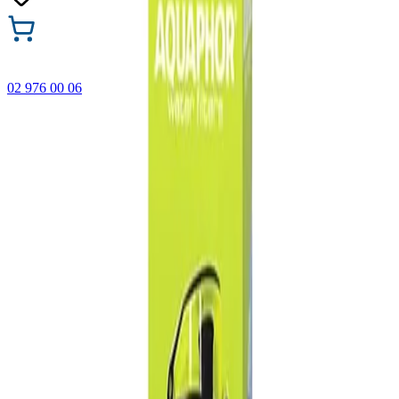
02 976 00 06
🎁 Купи 3 продукта с марката Faber-Castell и вземи
най-евтиния БЕЗПЛАТНО! Важи само онлайн до
31.08.2026 г.