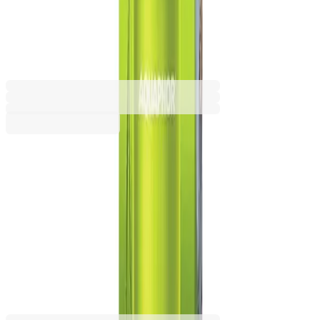
ml, зелена
6135120180
Баркод: 4744131015743
22,00 €
43,02 лв.
Купи
Цвят
Зелен
Розов
Син
22,00 €
43,02 лв.
Ценa с ДДС