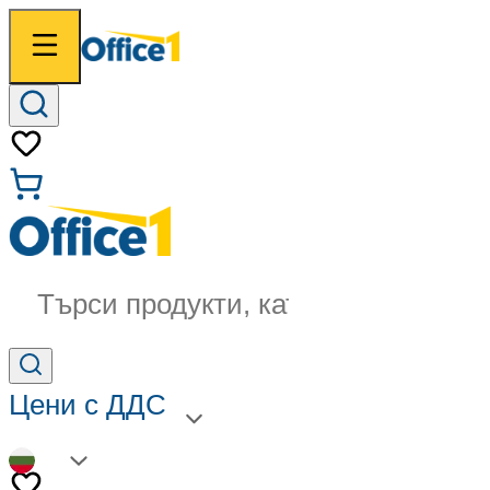
Търси продукти, категории...
Цени с ДДС
BG