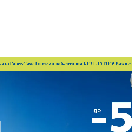
 Club
Магазини
Каталози
Услуги
Реализ
ката Faber-Castell и вземи най-евтиния БЕЗПЛАТНО! Важи сам