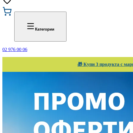
Промоции
Office 1
Категории
02 976 00 06
🎁 Купи 3 продукта с мар