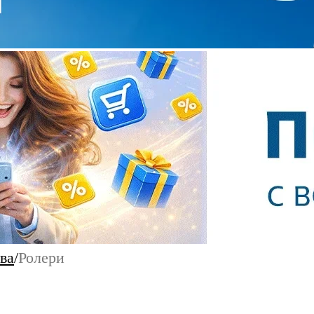
ва
/
Ролери