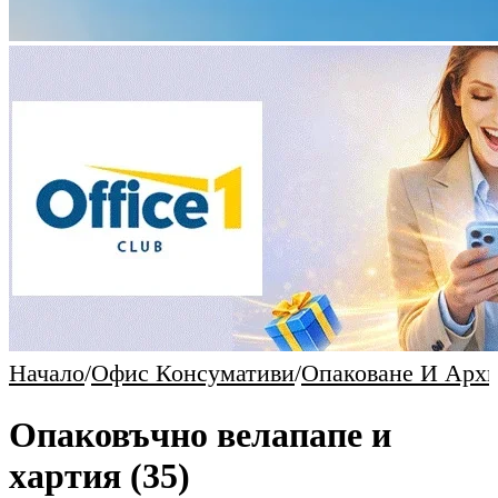
Начало
/
Офис Консумативи
/
Опаковане И Арх
Опаковъчно велапапе и
хартия
(35)