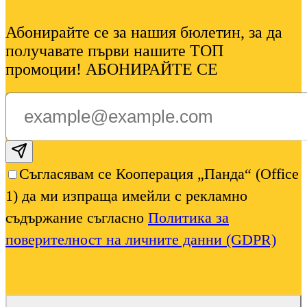
Абонирайте се за нашия бюлетин, за да
получавате първи нашите ТОП
промоции! АБОНИРАЙТЕ СЕ
Subscribe email
Съгласявам се Кооперация „Панда“ (Office
1) да ми изпраща имейли с рекламно
съдържание съгласно
Политика за
поверителност на личните данни (GDPR)