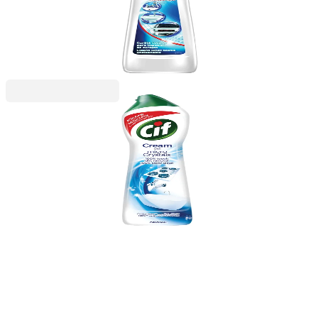
5020200420
2,39 €
4,67 лв.
Ценa с ДДС
Cif
Препарат за почистване Cif Cream, универсален,
500 ml
5020200425
3,67 €
7,18 лв.
Ценa с ДДС