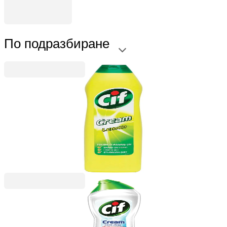
По подразбиране
Cif
Препарат за почистване Cif Cream, универсален,
лимон, 500 ml
5020200410
3,67 €
7,18 лв.
Ценa с ДДС
Cif
Препарат за почистване Cif Cream, универсален,
250 ml