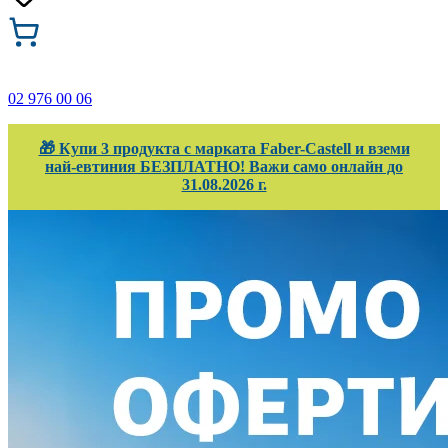
02 976 00 06
🎁 Купи 3 продукта с марката Faber-Castell и вземи
най-евтиния БЕЗПЛАТНО! Важи само онлайн до
31.08.2026 г.