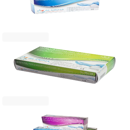
5125120002
7,79 €
15,23 лв.
Ценa с ДДС
Aldena
Ръкавици Aldena, нитрилни, L, без пудра, 100
броя
5125120003
7,79 €
15,23 лв.
Ценa с ДДС
Aldena
Ръкавици Aldena, нитрилни, XL, без пудра, 100
броя