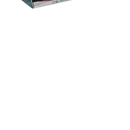
8,39 €
16,41 лв.
Ценa с ДДС