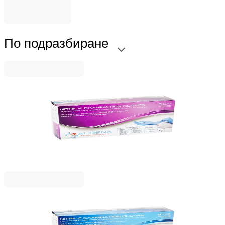
По подразбиране
Aldena
Ръкавици Aldena, нитрилни, S, без пудра, 100
броя
5125120001
7,79 €
15,23 лв.
Ценa с ДДС
Aldena
Ръкавици Aldena, нитрилни, M, без пудра, 100
броя