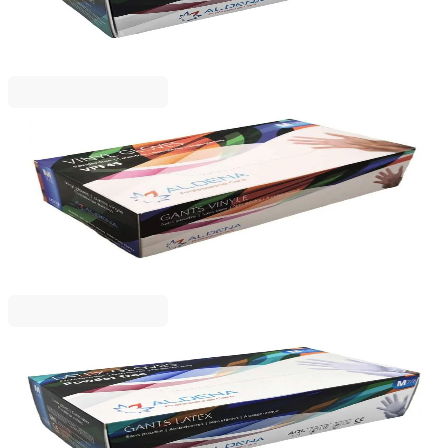
8,39 €
16,41 лв.
Ценa с ДДС
Aldena
Ръкавици Aldena, винилови, M, без пудра, 100
броя
5198980039
3,47 €
6,78 лв.
Ценa с ДДС
Aldena
Ръкавици Aldena, латексови, L, нестерилни, без
пудра, 100 броя
5025120022