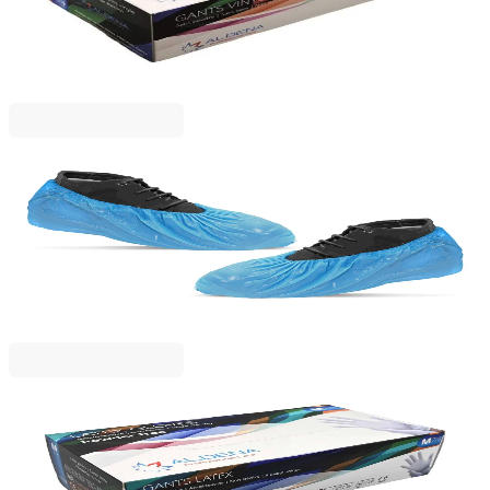
5025120026
3,47 €
6,78 лв.
Ценa с ДДС
Aldena
Калцуни Aldena, за еднократна употреба, сини,
100 броя
5025120652
2,75 €
5,37 лв.
Ценa с ДДС
Aldena
Ръкавици Aldena, латексови, S, нестерилни, без
пудра, 100 броя