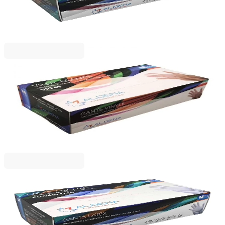
5125120007
8,39 €
16,41 лв.
Ценa с ДДС
Aldena
Ръкавици Aldena, винилови, XL, без пудра, 100
броя
5198980040
3,47 €
6,78 лв.
Ценa с ДДС
Aldena
Ръкавици Aldena, латексови, M, нестерилни, без
пудра, 100 броя
5025120023