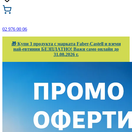
02 976 00 06
🎁 Купи 3 продукта с марката Faber-Castell и вземи
най-евтиния БЕЗПЛАТНО! Важи само онлайн до
31.08.2026 г.