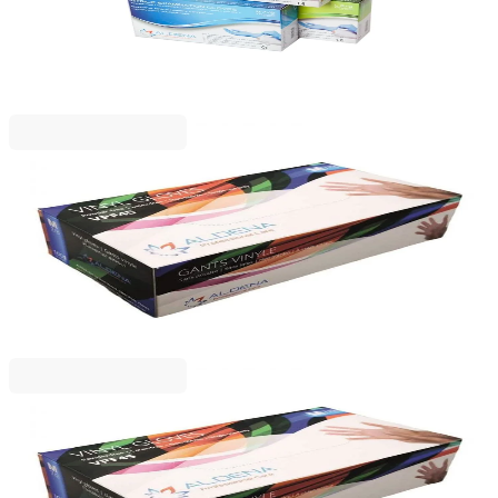
5125120004
7,79 €
15,23 лв.
Ценa с ДДС
Aldena
Ръкавици Aldena, винилови, S, без пудра, 100
броя
5125120009
3,47 €
6,78 лв.
Ценa с ДДС
Aldena
Ръкавици Aldena, винилови, L, без пудра, 100
броя