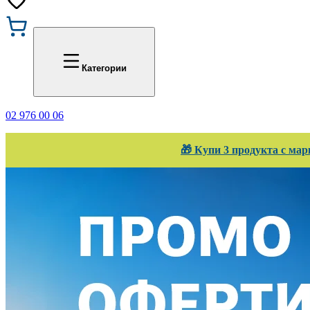
Промоции
Office 1
Категории
02 976 00 06
🎁 Купи 3 продукта с мар