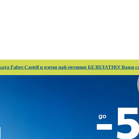
 Club
Магазини
Каталози
Услуги
Реализ
ката Faber-Castell и вземи най-евтиния БЕЗПЛАТНО! Важи сам