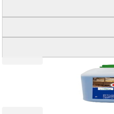
General
Препарат за почистване General Multiuso, универс
5070140089
13,79 €
26,97 лв.
Ценa с ДДС