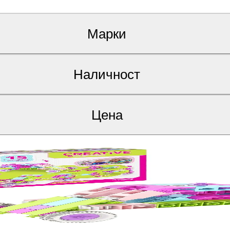
Марки
Наличност
Цена
а момичета