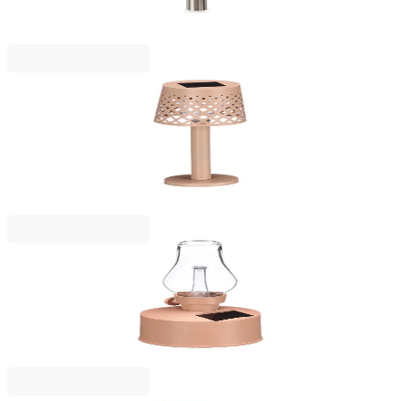
2123050066
7,19 €
14,06 лв.
Ценa с ДДС
IBERGARDEN
Лампа за маса Ibergarden, соларна, с основа,
розова
2123050030
3,47 €
6,78 лв.
Ценa с ДДС
IBERGARDEN
Соларна лампа Ibergarden, винтидж, розова
2123050053
5,63 €
11,01 лв.
Ценa с ДДС