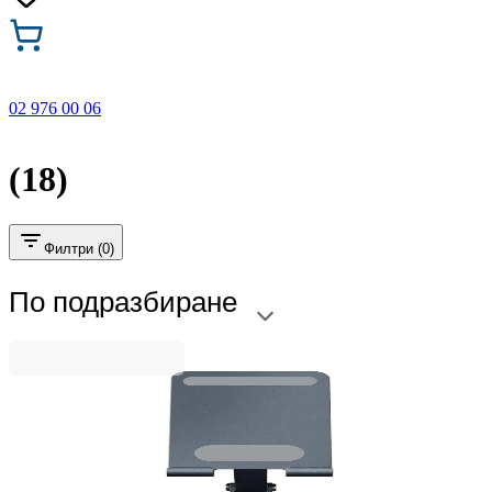
02 976 00 06
(18)
Филтри (0)
По подразбиране
Genius
Поставка за телефон Genius G-Stand M100,
алуминиева, минимален диaгонал 4'', сива