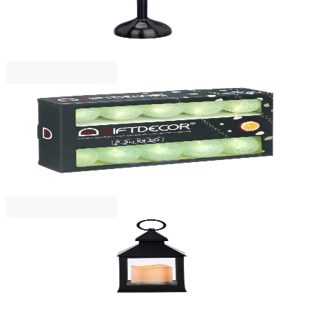
пластмасова, черна
2123050064
3,23 €
6,31 лв.
Ценa с ДДС
GIFTDECOR
Гирлянд Giftdecor, с 10 LED топки, за външна
употреба, мента
2123050011
11,39 €
22,27 лв.
Ценa с ДДС
GIFTDECOR
Фенер Giftdecor, малък, пластмасов, LED, черен
2123050059
8,39 €
16,41 лв.
Ценa с ДДС