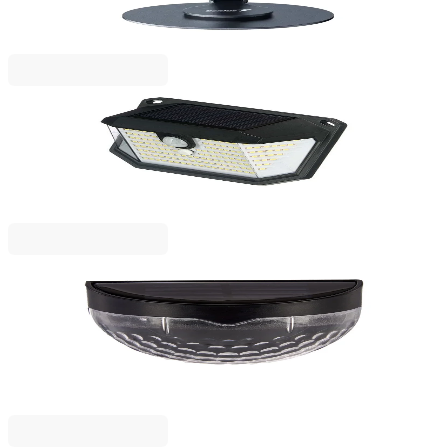
2101080006
9,82 €
19,20 лв.
Ценa с ДДС
IBERGARDEN
Соларна лампа Ibergarden, LED, 120 lm
2123050065
9,59 €
18,75 лв.
Ценa с ДДС
IBERGARDEN
Комплект стенни лампи Ibergarden, соларни, за
външна употреба
2123050060
10,19 €
19,93 лв.
Ценa с ДДС