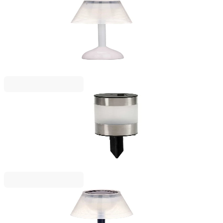
IBERGARDEN
Настолна лампа Ibergarden, соларна,
пластмасова, бяла
2123050063
3,23 €
6,31 лв.
Ценa с ДДС
IBERGARDEN
Соларна лампа Ibergarden, неръждаема стомана,
малка
2123050067
2,75 €
5,37 лв.
Ценa с ДДС
IBERGARDEN
Настолна лампа Ibergarden, соларна,