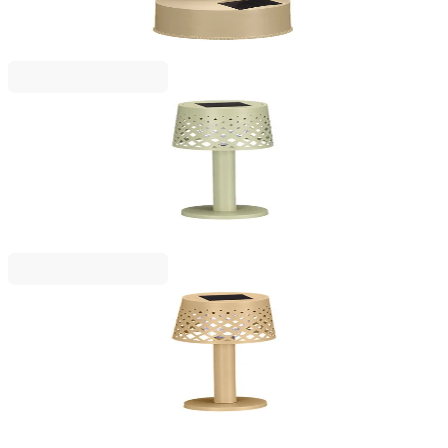
2123050051
5,63 €
11,01 лв.
Ценa с ДДС
IBERGARDEN
Лампа за маса Ibergarden, соларна, с основа,
зелена
2123050029
3,47 €
6,78 лв.
Ценa с ДДС
IBERGARDEN
Лампа за маса Ibergarden, соларна, с основа,
бежова
2123050028
3,47 €
6,78 лв.
Ценa с ДДС