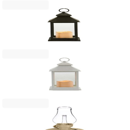
GIFTDECOR
Фенер Giftdecor, голям, пластмасов, LED, черен
2123050056
14,39 €
28,14 лв.
Ценa с ДДС
GIFTDECOR
Фенер Giftdecor, голям, пластмасов, LED, бял
2123050055
14,39 €
28,14 лв.
Ценa с ДДС
IBERGARDEN
Соларна лампа Ibergarden, винтидж, бежова